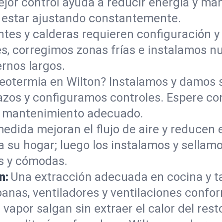
jor control ayuda a reducir energía y man
 estar ajustando constantemente.
antes y calderas requieren configuración
les, corregimos zonas frías e instalamos 
ernos largos.
eotermia en Wilton? Instalamos y damos s
azos y configuramos controles. Espere co
on mantenimiento adecuado.
edida mejoran el flujo de aire y reducen el
a su hogar; luego los instalamos y sellam
es y cómodas.
n:
Una extracción adecuada en cocina y tal
nas, ventiladores y ventilaciones confo
el vapor salgan sin extraer el calor del res