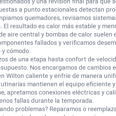
gestionados y una revisión final para que
uestas a punto estacionales detectan p
impiamos quemadores, revisamos sistemas
 El resultado es calor más estable y meno
e aire central y bombas de calor suelen e
omponentes fallados y verificamos desem
o y cómodo.
os de una etapa hasta confort de velocid
esupuesto. Nos encargamos de cambios en
en Wilton caliente y enfríe de manera uni
rutinarias mantienen el equipo eficiente 
e, apretamos conexiones eléctricas y cal
enos fallas durante la temporada.
dando problemas? Reparamos o reemplaza