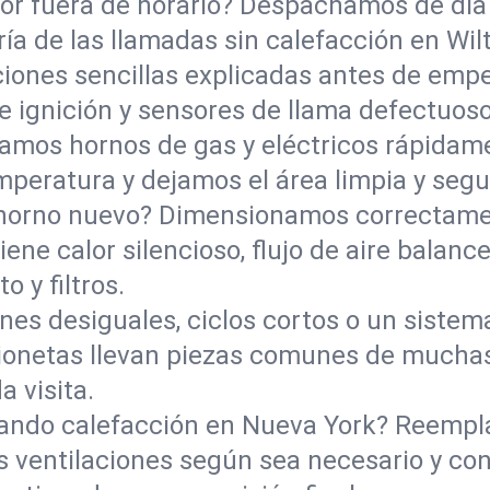
lor fuera de horario? Despachamos de día
ía de las llamadas sin calefacción en Wilt
ciones sencillas explicadas antes de empe
e ignición y sensores de llama defectuos
ramos hornos de gas y eléctricos rápida
mperatura y dejamos el área limpia y segu
horno nuevo? Dimensionamos correctament
ene calor silencioso, flujo de aire balanc
 y filtros.
nes desiguales, ciclos cortos o un sist
ionetas llevan piezas comunes de muchas
 visita.
zando calefacción en Nueva York? Reempl
s ventilaciones según sea necesario y co