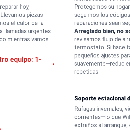
reparar hoy,
Protegemos su hogar
. Llevamos piezas
seguimos los códigos
os el calor de la
reparaciones sean seg
os llamadas urgentes
Arreglado bien, no s
zado mientras vamos
revisamos flujo de air
termostato. Si hace f
pequeños ajustes par
tro equipo:
1-
suavemente—reduciend
repetidas.
Soporte estacional d
Ráfagas invernales, v
corrientes—lo que Wil
extraños al arranque,