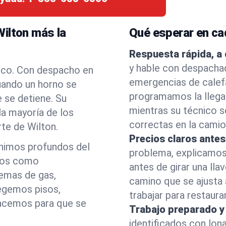
ilton más la
Qué esperar en ca
Respuesta rápida, a 
y hable con despachad
oco. Con despacho en
emergencias de calef
uando un horno se
programamos la llega
e se detiene. Su
mientras su técnico se
 la mayoría de los
correctas en la camio
rte de Wilton.
Precios claros antes
ínimos profundos del
problema, explicamos
guos como
antes de girar una llav
temas de gas,
camino que se ajusta
tegemos pisos,
trabajar para restaura
acemos para que se
Trabajo preparado y
identificados con lon