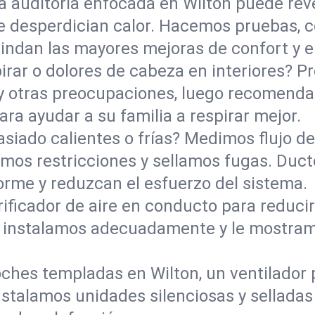
a auditoría enfocada en Wilton puede reve
e desperdician calor. Hacemos pruebas, 
brindan las mayores mejoras de confort y 
pirar o dolores de cabeza en interiores? P
s y otras preocupaciones, luego recomen
ara ayudar a su familia a respirar mejor.
iado calientes o frías? Medimos flujo de 
mos restricciones y sellamos fugas. Duc
orme y reduzcan el esfuerzo del sistema.
ficador de aire en conducto para reducir p
lo instalamos adecuadamente y le mostra
ches templadas en Wilton, un ventilador 
 Instalamos unidades silenciosas y selladas